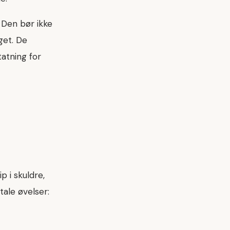
 Den bør ikke
get. De
tatning for
p i skuldre,
ale øvelser: