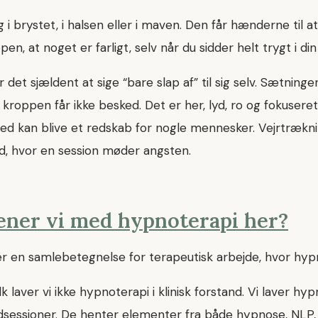
 i brystet, i halsen eller i maven. Den får hænderne til at
pen, at noget er farligt, selv når du sidder helt trygt i di
 det sjældent at sige “bare slap af” til sig selv. Sætnin
roppen får ikke besked. Det er her, lyd, ro og fokuseret
kan blive et redskab for nogle mennesker. Vejrtrækni
ed, hvor en session møder angsten.
ner vi med hypnoterapi her?
r en samlebetegnelse for terapeutisk arbejde, hvor hyp
 laver vi ikke hypnoterapi i klinisk forstand. Vi laver hy
ydsessioner. De henter elementer fra både hypnose, NLP,