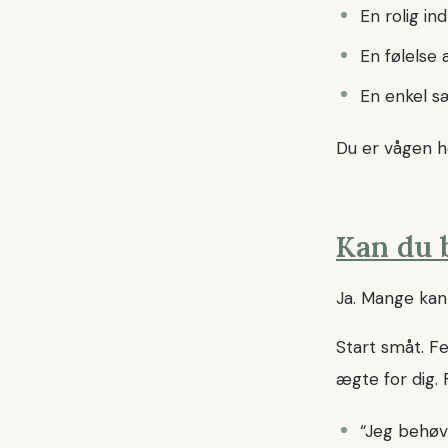
En rolig in
En følelse 
En enkel s
Du er vågen he
Kan du 
Ja. Mange kan
Start småt. Fe
ægte for dig.
“Jeg behøve