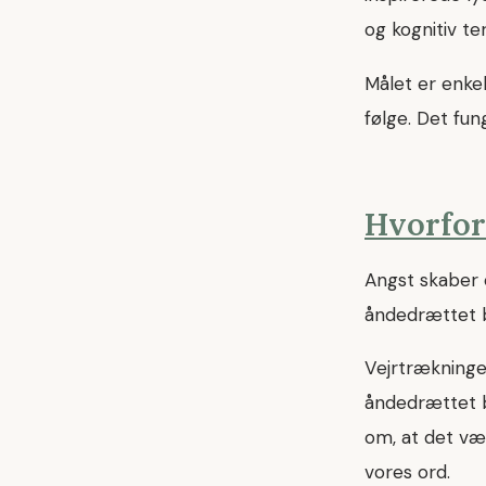
og kognitiv te
Målet er enkel
følge. Det fun
Hvorfor
Angst skaber 
åndedrættet bl
Vejrtrækninge
åndedrættet b
om, at det væ
vores ord.