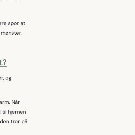
ere spor at
 mønster.
t?
r, og
larm. Når
til hjernen
 den tror på