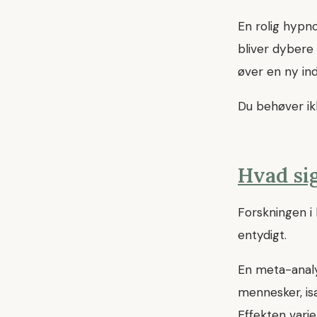
En rolig hypn
bliver dybere
øver en ny in
Du behøver ikk
Hvad si
Forskningen i
entydigt.
En meta-analy
mennesker, i
Effekten varie