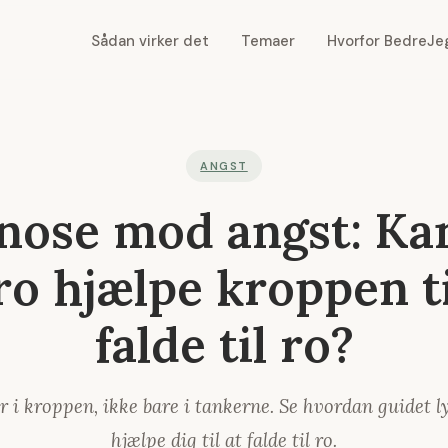
Sådan virker det
Temaer
Hvorfor BedreJe
ANGST
ose mod angst: Ka
ro hjælpe kroppen ti
falde til ro?
r i kroppen, ikke bare i tankerne. Se hvordan guidet l
hjælpe dig til at falde til ro.