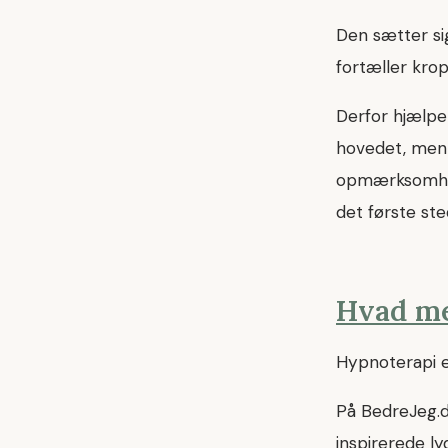
Den sætter sig
fortæller krop
Derfor hjælper
hovedet, men k
opmærksomhed 
det første st
Hvad me
Hypnoterapi e
På BedreJeg.dk
inspirerede l