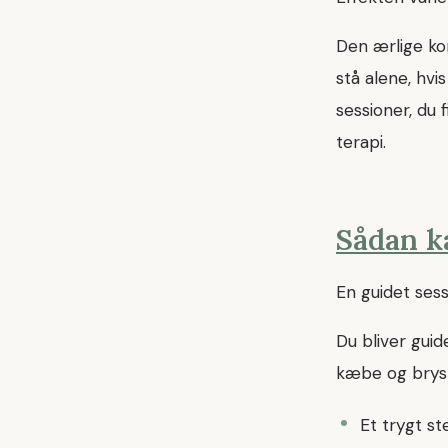
Den ærlige ko
stå alene, hvi
sessioner, du 
terapi.
Sådan ka
En guidet ses
Du bliver guid
kæbe og bryst
Et trygt st