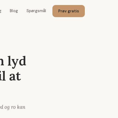
g
Blog
Spørgsmål
Prøv gratis
n lyd
l at
yd og ro kan