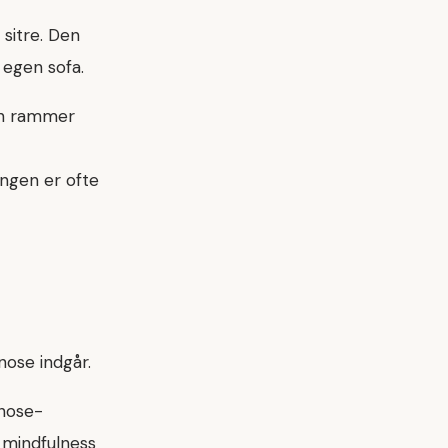
 sitre. Den
n egen sofa.
gen rammer
ngen er ofte
nose indgår.
pnose-
 mindfulness