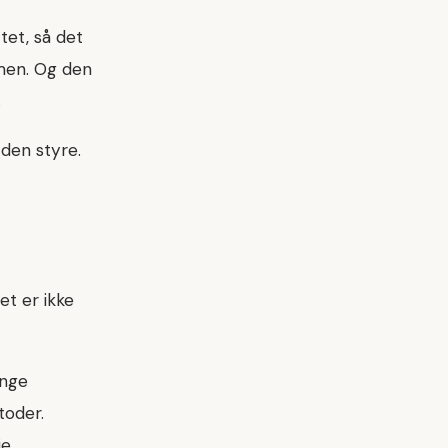
tet, så det
men. Og den
.
 den styre.
et er ikke
ange
toder.
e.