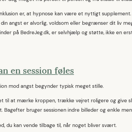
nklusion er, at hypnose kan være et nyttigt supplement.
s din angst er alvorlig, voldsom eller begrænser dit liv me
finder på BedreJeg.dk, er selvhjælp og støtte, ikke en ers
n en session føles
sion mod angst begynder typisk meget stille.
et til at mærke kroppen, trække vejret roligere og give sli
. Bagefter bruger sessionen indre billeder og enkle ment
ed, du kan vende tilbage til, når noget bliver svært.