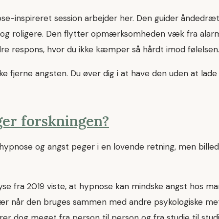
ose-inspireret session arbejder her. Den guider åndedræt
 og roligere. Den flytter opmærksomheden væk fra alar
dre respons, hvor du ikke kæmper så hårdt imod følelsen
e fjerne angsten. Du øver dig i at have den uden at lade
ger forskningen?
 hypnose og angst peger i en lovende retning, men billed
se fra 2019 viste, at hypnose kan mindske angst hos m
sær når den bruges sammen med andre psykologiske me
rer dog meget fra person til person og fra studie til studi