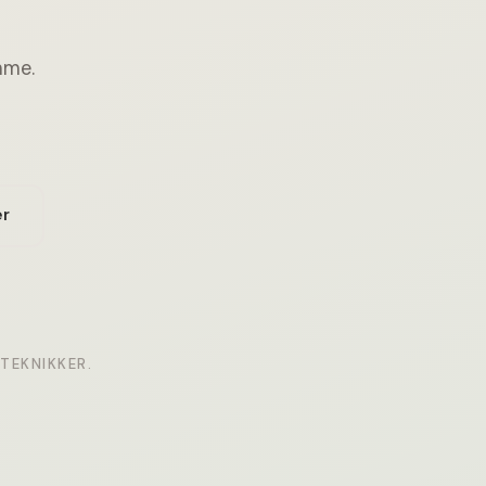
mme.
er
TEKNIKKER.