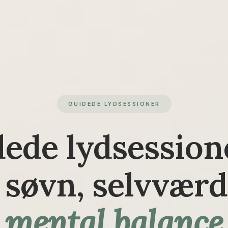
GUIDEDE LYDSESSIONER
ede lydsessione
, søvn, selvværd
mental balance