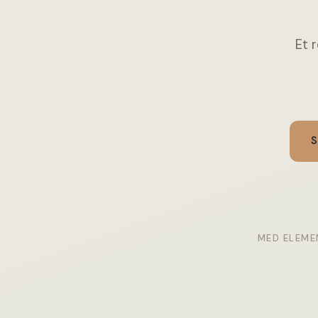
Et r
S
MED ELEME