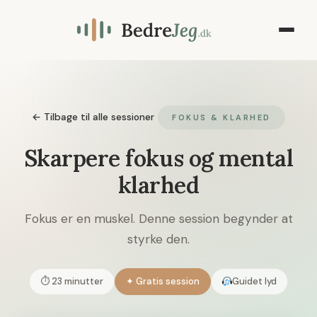
← Tilbage til alle sessioner
FOKUS & KLARHED
Skarpere fokus og mental
klarhed
Fokus er en muskel. Denne session begynder at
styrke den.
⏱ 23 minutter
✦ Gratis session
Guidet lyd