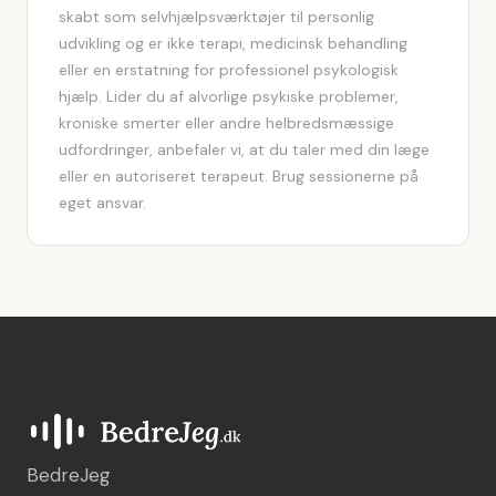
skabt som selvhjælpsværktøjer til personlig
udvikling og er ikke terapi, medicinsk behandling
eller en erstatning for professionel psykologisk
hjælp. Lider du af alvorlige psykiske problemer,
kroniske smerter eller andre helbredsmæssige
udfordringer, anbefaler vi, at du taler med din læge
eller en autoriseret terapeut. Brug sessionerne på
eget ansvar.
BedreJeg