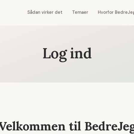
Sådan virker det
Temaer
Hvorfor BedreJe
Log ind
Velkommen til BedreJe